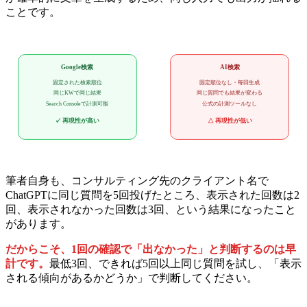
ことです。
Google検索
AI検索
固定された検索順位
固定順位なし・毎回生成
同じKWで同じ結果
同じ質問でも結果が変わる
Search Consoleで計測可能
公式の計測ツールなし
✓ 再現性が高い
△ 再現性が低い
筆者自身も、コンサルティング先のクライアント名で
ChatGPTに同じ質問を5回投げたところ、表示された回数は2
回、表示されなかった回数は3回、という結果になったこと
があります。
だからこそ、1回の確認で「出なかった」と判断するのは早
計です。
最低3回、できれば5回以上同じ質問を試し、「表示
される傾向があるかどうか」で判断してください。