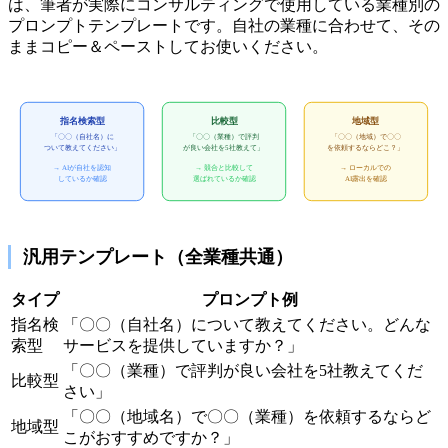
は、筆者が実際にコンサルティングで使用している業種別の
プロンプトテンプレートです。自社の業種に合わせて、その
ままコピー＆ペーストしてお使いください。
指名検索型
比較型
地域型
「〇〇（自社名）に
「〇〇（業種）で評判
「〇〇（地域）で〇〇
ついて教えてください」
が良い会社を5社教えて」
を依頼するならどこ？」
→ AIが自社を認知
→ 競合と比較して
→ ローカルでの
しているか確認
選ばれているか確認
AI露出を確認
汎用テンプレート（全業種共通）
タイプ
プロンプト例
指名検
「〇〇（自社名）について教えてください。どんな
索型
サービスを提供していますか？」
「〇〇（業種）で評判が良い会社を5社教えてくだ
比較型
さい」
「〇〇（地域名）で〇〇（業種）を依頼するならど
地域型
こがおすすめですか？」