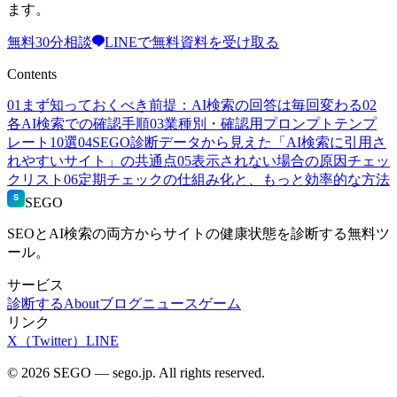
ます。
無料30分相談
LINEで無料資料を受け取る
Contents
01
まず知っておくべき前提：AI検索の回答は毎回変わる
02
各AI検索での確認手順
03
業種別・確認用プロンプトテンプ
レート10選
04
SEGO診断データから見えた「AI検索に引用さ
れやすいサイト」の共通点
05
表示されない場合の原因チェッ
クリスト
06
定期チェックの仕組み化と、もっと効率的な方法
S
SEGO
SEOとAI検索の両方からサイトの健康状態を診断する無料ツ
ール。
サービス
診断する
About
ブログ
ニュース
ゲーム
リンク
X（Twitter）
LINE
© 2026 SEGO — sego.jp. All rights reserved.