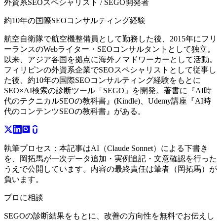
外資系SEOスペシャリスト / SEGO開発者
約10年の国際SEOコンサルティング経験
航空自衛隊で航空機整備員として勤務した後、2015年にフリ
ーランスのWebライター・SEOコンサルタントとして独立。
以来、アジア各国を拠点に海外ノマドワーカーとして活動。
フィリピンの外資系企業でSEOスペシャリストとして従事し
た後、約10年の国際SEOコンサルティング経験をもとに
SEO×AI検索の診断ツール「SEGO」を開発。著書に『AI時
代のテクニカルSEOの教科書』(Kindle)、Udemy講座『AI時
代のコンテンツSEOの教科書』がある。
執筆プロセス：
本記事はAI（Claude Sonnet）による下書き
を、岡拓馬が一次データ追加・実例追記・文意確認を行った
うえで公開しています。内容の最終責任は筆者（岡拓馬）が
負います。
プロに相談
SEGOの診断結果をもとに、改善の方向性を無料でお伝えし