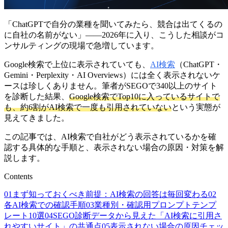
「ChatGPTで自分の業種を聞いてみたら、競合は出てくるの
に自社の名前がない」——2026年に入り、こうした相談がコ
ンサルティングの現場で急増しています。
Google検索で上位に表示されていても、
AI検索
（ChatGPT・
Gemini・Perplexity・AI Overviews）には全く表示されないケ
ースは珍しくありません。筆者がSEGOで340以上のサイト
を診断した結果、
Google検索でTop10に入っているサイトで
も、約6割がAI検索で一度も引用されていない
という実態が
見えてきました。
この記事では、AI検索で自社がどう表示されているかを確
認する具体的な手順と、表示されない場合の原因・対策を解
説します。
Contents
01
まず知っておくべき前提：AI検索の回答は毎回変わる
02
各AI検索での確認手順
03
業種別・確認用プロンプトテンプ
レート10選
04
SEGO診断データから見えた「AI検索に引用さ
れやすいサイト」の共通点
05
表示されない場合の原因チェッ