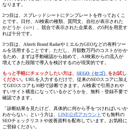
なります。
2つ目は、スプレッドシートにテンプレートを作っておくこ
とです。日付、AI検索の種類、質問文、自社が表示された
かどうか（○/×）、競合で表示された企業名、の5列を用意す
れば十分です。
3つ目は、Ahrefs Brand RadarやミエルカGEOなどの有料ツー
ルを活用することです。ただし、月額数万円のコストがかか
るため、まずは手動確認から始めて、AI検索からの流入が
増えてきた段階で導入を検討するのが現実的です。
もっと手軽にチェックしたい方は、
SEGO（セゴ）
をお試し
ください。
URLを入力するだけで、従来のSEOスコアに加え
てGEOスコアも30秒で診断できます。AI検索で引用されや
すいサイト構造になっているかどうかを、無料・登録不要で
確認できます。
「診断結果を見たけど、具体的に何から手をつければいいか
わからない」という方は、
LINE公式アカウント
でも無料の
SEOチェックリストや改善資料を配布しています。お気軽に
ご登録ください。