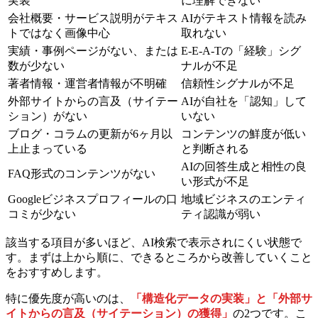
実装
に理解できない
会社概要・サービス説明がテキス
AIがテキスト情報を読み
トではなく画像中心
取れない
実績・事例ページがない、または
E-E-A-Tの「経験」シグ
数が少ない
ナルが不足
著者情報・運営者情報が不明確
信頼性シグナルが不足
外部サイトからの言及（サイテー
AIが自社を「認知」して
ション）がない
いない
ブログ・コラムの更新が6ヶ月以
コンテンツの鮮度が低い
上止まっている
と判断される
AIの回答生成と相性の良
FAQ形式のコンテンツがない
い形式が不足
Googleビジネスプロフィールの口
地域ビジネスのエンティ
コミが少ない
ティ認識が弱い
該当する項目が多いほど、AI検索で表示されにくい状態で
す。まずは上から順に、できるところから改善していくこと
をおすすめします。
特に優先度が高いのは、
「構造化データの実装」と「外部サ
イトからの言及（サイテーション）の獲得」
の2つです。こ