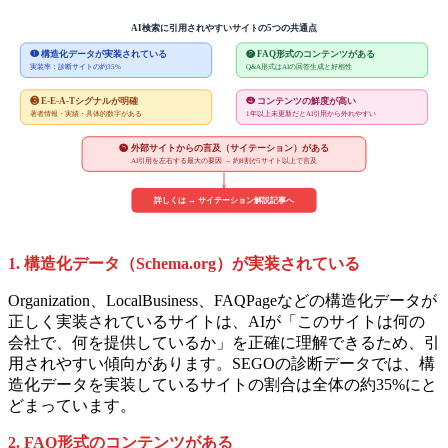
AI検索に引用されやすいサイトの5つの共通点
❶ 構造化データが実装されている
❷ FAQ形式のコンテンツがある
実装率：診断サイトの約35%
Q&A形式はAIの回答生成と好相性
❸ E-E-A-Tシグナルが明確
❹ コンテンツの鮮度が高い
著者情報・実績・具体的数字がある
1年以上未更新だとAI引用から外れやすい
❺ 外部サイトからの言及（サイテーション）がある
AI引用を左右する最大の要因 → 約8割が5サイト以上で言及
詳しくは → サイテーション解説記事へ
1. 構造化データ（Schema.org）が実装されている
Organization、LocalBusiness、FAQPageなどの構造化データが
正しく実装されているサイトは、AIが「このサイトは何の
会社で、何を提供しているか」を正確に理解できるため、引
用されやすい傾向があります。SEGOの診断データでは、構
造化データを実装しているサイトの割合は全体の約35%にと
どまっています。
2. FAQ形式のコンテンツがある