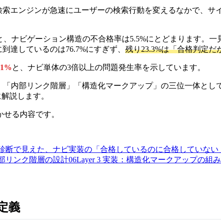
Perplexity といったAI検索エンジンが急速にユーザーの検索行動を
と、ナビゲーション構造の不合格率は5.5%にとどまります。
到達しているのは76.7%にすぎず、
残り23.3%は「合格判定
.1%
と、ナビ単体の3倍以上の問題発生率を示しています。
」「内部リンク階層」「構造化マークアップ」の三位一体とし
に解説します。
かせる内容です。
460件診断で見えた、ナビ実装の「合格しているのに合格していな
装：内部リンク階層の設計
06
Layer 3 実装：構造化マークアップの組
定義