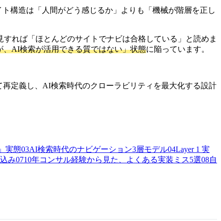
変えるなかで、サイト構造は「人間がどう感じるか」よりも「機械が階層を正し
一見すれば「ほとんどのサイトでナビは合格している」と読めま
だが、AI検索が活用できる質ではない」状態
に陥っています。
て再定義し、AI検索時代のクローラビリティを最大化する設計
い」実態
03
AI検索時代のナビゲーション3層モデル
04
Layer 1 実
み込み
07
10年コンサル経験から見た、よくある実装ミス5選
08
自