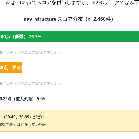
診断ツールは0-100点でスコアを付与しますが、SEGOデータでは以
nav_structure スコア分布（n=2,460件）
90-100点（優秀） 76.7%
70-89点 0件（このスコア帯は存在しない）
50-69点（要改善） 17.8%
30-49点 0件（このスコア帯は存在しない）
0-29点（重大欠陥） 5.5%
（30-49、70-89）がゼロ
端な実装」は存在しない構造