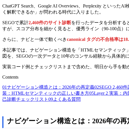
ChatGPT Search、Google AI Overviews、
く解釈できるか」が問われる時代に入りました。
SEGOで累計
2,460件のサイト診断
を行ったデータを分析する
すが、スコア分布を細かく見ると、優秀ライン（90-100点）に
さらに、ナビと一体で動くべき
canonical タグの不合格率は18
本記事では、ナビゲーション構造を「HTMLセマンティック
図を、SEGOの一次データと10年のコンサル経験から具体的
実装コード例とチェックリストまで含めた、明日から手を動
Contents
01
ナビゲーション構造とは：2026年の再定義
02
SEGO 2,
装：HTMLセマンティックの正しい書き方
05
Layer 2 実
己診断チェックリスト
09
よくある質問
ナビゲーション構造とは：2026年の再