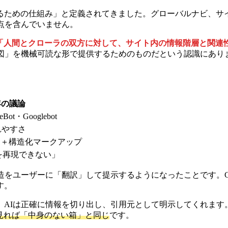
るための仕組み」と定義されてきました。グローバルナビ、サ
点を含んでいません。
「人間とクローラの双方に対して、サイト内の情報階層と関連
地図」を機械可読な形で提供するためのものだという認識にあり
6年の議論
Bot・Googlebot
れやすさ
ク＋構造化マークアップ
を再現できない」
ザーに「翻訳」して提示するようになったことです。ChatGPT Se
す。
は正確に情報を切り出し、引用元として明示してくれます。逆に、
ら見れば「中身のない箱」と同じ
です。