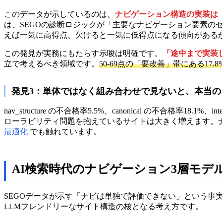
このデータが示しているのは、
ナビゲーション構造の実装は
は、SEGOの診断ロジックが「主要なナビゲーション要素の
えば一気に高得点、欠けると一気に低得点になる傾向がある
この発見が実務にもたらす示唆は明確です。
「途中まで実装
立で考えるべき領域です。
50-69点の「要改善」帯にある1
発見3：単体ではなく組み合わせで見ないと、本当
nav_structure の不合格率5.5%、canonical の不合格率18.1%、in
ローラビリティ問題を抱えているサイトは大きく増えます。
最適化
でも触れています。
AI検索時代のナビゲーション3層モデ
SEGOデータが示す「ナビは単独で評価できない」という事
LLMフレンドリーなサイト構造の核となる考え方です。