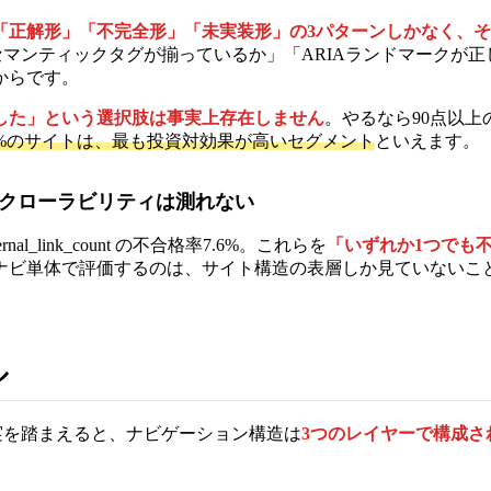
「正解形」「不完全形」「未実装形」の3パターンしかなく、
セマンティックタグが揃っているか」「ARIAランドマークが
からです。
した」という選択肢は事実上存在しません
。やるなら90点以
7.8%のサイトは、最も投資対効果が高いセグメント
といえます。
のクローラビリティは測れない
ternal_link_count の不合格率7.6%。これらを
「いずれか1つでも
ナビ単体で評価するのは、サイト構造の表層しか見ていないこ
ル
実を踏まえると、ナビゲーション構造は
3つのレイヤーで構成さ