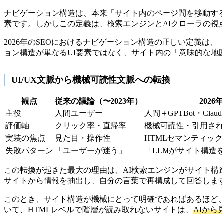
ナビゲーション構造は、本来「サイト内のページ間を移動す
素です。しかしこの定義は、検索エンジンとAIクローラの視
2026年のSEOにおけるナビゲーション構造の正しい定義は、
ョン構造が単なるUI要素ではなく、サイト内の「意味的な
UI/UX文脈から機械可読性文脈への転換
観点
従来の議論（〜2023年）
202
主役
人間ユーザー
人間＋GPTBot・Claude
評価軸
クリック率・直帰率
機械可読性・引用さ
実装の焦点
見た目・操作性
HTMLセマンティッ
失敗パターン
「ユーザーが迷う」
「LLMがサイト構造
この転換が起きた最大の理由は、AI検索エンジンがサイト構造をユー
サイトから情報を抽出し、自分の言葉で再構成して回答しま
このとき、サイト構造が機械にとって明確であればあるほど、AI
いて、HTMLレベルで階層が読み取れないサイトは、
AIか