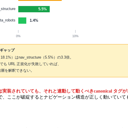
structure
5.5%
ta_robots
1.4%
0%
10%
ギャップ
l（18.1%）はnav_structure（5.5%）の3.3倍。
でも URL 正規化が失敗していれば、
は階層を解釈できない。
装されていても、それと連動して動くべきcanonical タグが
報で、ここが破綻するとナビゲーション構造が正しく動いていて