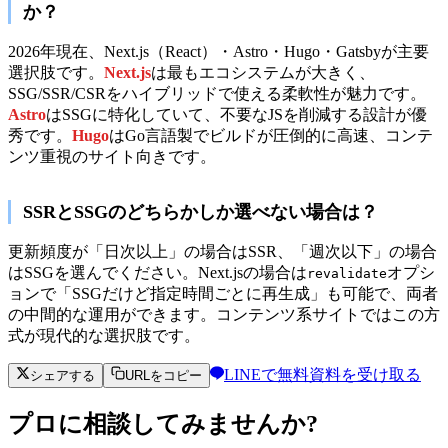
か？
2026年現在、Next.js（React）・Astro・Hugo・Gatsbyが主要
選択肢です。
Next.js
は最もエコシステムが大きく、
SSG/SSR/CSRをハイブリッドで使える柔軟性が魅力です。
Astro
はSSGに特化していて、不要なJSを削減する設計が優
秀です。
Hugo
はGo言語製でビルドが圧倒的に高速、コンテ
ンツ重視のサイト向きです。
SSRとSSGのどちらかしか選べない場合は？
更新頻度が「日次以上」の場合はSSR、「週次以下」の場合
はSSGを選んでください。Next.jsの場合は
オプシ
revalidate
ョンで「SSGだけど指定時間ごとに再生成」も可能で、両者
の中間的な運用ができます。コンテンツ系サイトではこの方
式が現代的な選択肢です。
LINEで無料資料を受け取る
シェアする
URLをコピー
プロに相談してみませんか?