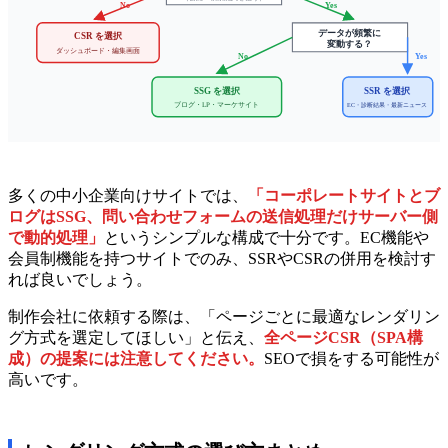
No
Yes
データが頻繁に
CSR を選択
変動する？
ダッシュボード・編集画面
No
Yes
SSG を選択
SSR を選択
ブログ・LP・マーケサイト
EC・診断結果・最新ニュース
多くの中小企業向けサイトでは、
「コーポレートサイトとブ
ログはSSG、問い合わせフォームの送信処理だけサーバー側
で動的処理」
というシンプルな構成で十分です。EC機能や
会員制機能を持つサイトでのみ、SSRやCSRの併用を検討す
れば良いでしょう。
制作会社に依頼する際は、「ページごとに最適なレンダリン
グ方式を選定してほしい」と伝え、
全ページCSR（SPA構
成）の提案には注意してください。
SEOで損をする可能性が
高いです。