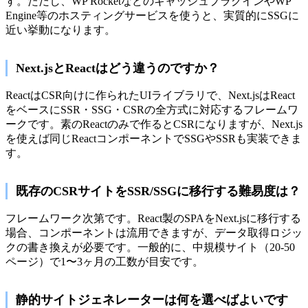
す。ただし、WP RocketなどのキャッシュプラグインやWP
Engine等のホスティングサービスを使うと、実質的にSSGに
近い挙動になります。
Next.jsとReactはどう違うのですか？
ReactはCSR向けに作られたUIライブラリで、Next.jsはReact
をベースにSSR・SSG・CSRの全方式に対応するフレームワ
ークです。素のReactのみで作るとCSRになりますが、Next.js
を使えば同じReactコンポーネントでSSGやSSRも実装できま
す。
既存のCSRサイトをSSR/SSGに移行する難易度は？
フレームワーク次第です。React製のSPAをNext.jsに移行する
場合、コンポーネントは流用できますが、データ取得ロジッ
クの書き換えが必要です。一般的に、中規模サイト（20-50
ページ）で1〜3ヶ月の工数が目安です。
静的サイトジェネレーターは何を選べばよいです