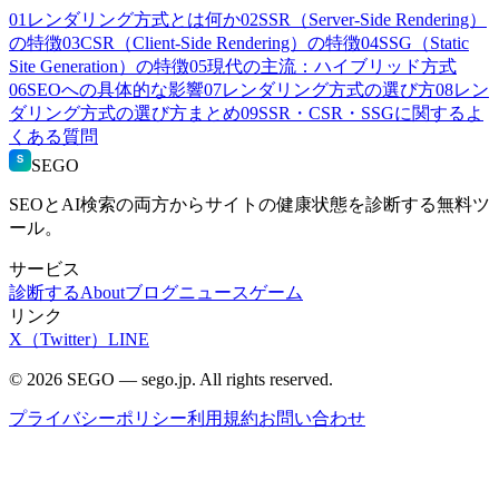
01
レンダリング方式とは何か
02
SSR（Server-Side Rendering）
の特徴
03
CSR（Client-Side Rendering）の特徴
04
SSG（Static
Site Generation）の特徴
05
現代の主流：ハイブリッド方式
06
SEOへの具体的な影響
07
レンダリング方式の選び方
08
レン
ダリング方式の選び方まとめ
09
SSR・CSR・SSGに関するよ
くある質問
S
SEGO
SEOとAI検索の両方からサイトの健康状態を診断する無料ツ
ール。
サービス
診断する
About
ブログ
ニュース
ゲーム
リンク
X（Twitter）
LINE
© 2026 SEGO — sego.jp. All rights reserved.
プライバシーポリシー
利用規約
お問い合わせ