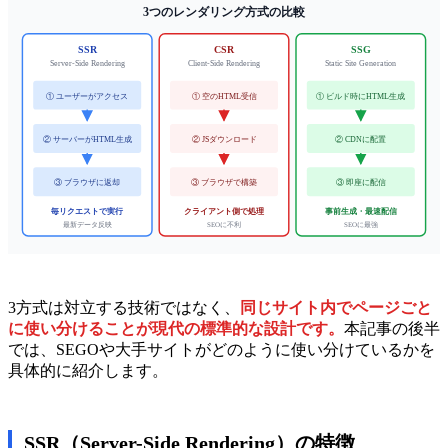
3つのレンダリング方式の比較
SSR
CSR
SSG
Server-Side Rendering
Client-Side Rendering
Static Site Generation
① ユーザーがアクセス
① 空のHTML受信
① ビルド時にHTML生成
② サーバーがHTML生成
② JSダウンロード
② CDNに配置
③ ブラウザに返却
③ ブラウザで構築
③ 即座に配信
毎リクエストで実行
クライアント側で処理
事前生成・最速配信
最新データ反映
SEOに不利
SEOに最強
3方式は対立する技術ではなく、
同じサイト内でページごと
に使い分けることが現代の標準的な設計です。
本記事の後半
では、SEGOや大手サイトがどのように使い分けているかを
具体的に紹介します。
SSR（Server-Side Rendering）の特徴