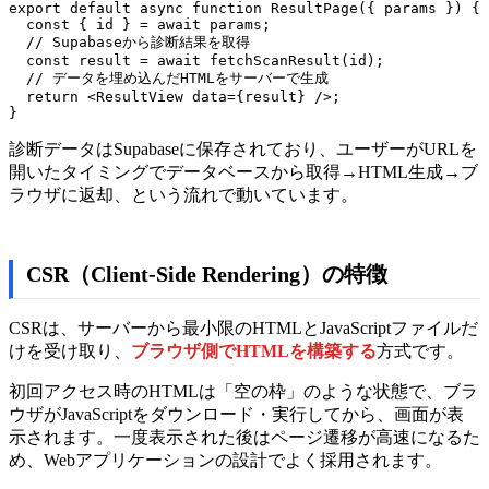
export default async function ResultPage({ params }) {

  const { id } = await params;

  // Supabaseから診断結果を取得

  const result = await fetchScanResult(id);

  // データを埋め込んだHTMLをサーバーで生成

  return <ResultView data={result} />;

}
診断データはSupabaseに保存されており、ユーザーがURLを
開いたタイミングでデータベースから取得→HTML生成→ブ
ラウザに返却、という流れで動いています。
CSR（Client-Side Rendering）の特徴
CSRは、サーバーから最小限のHTMLとJavaScriptファイルだ
けを受け取り、
ブラウザ側でHTMLを構築する
方式です。
初回アクセス時のHTMLは「空の枠」のような状態で、ブラ
ウザがJavaScriptをダウンロード・実行してから、画面が表
示されます。一度表示された後はページ遷移が高速になるた
め、Webアプリケーションの設計でよく採用されます。