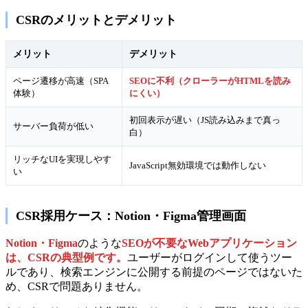
CSRのメリットとデメリット
メリット
デメリット
ページ遷移が高速（SPA
SEOに不利（クローラーがHTMLを読み
体験）
にくい）
初回表示が遅い（JS読み込みまで真っ
サーバー負荷が低い
白）
リッチなUIを実現しやす
JavaScript無効環境では動作しない
い
CSR採用ケース：Notion・Figma管理画面
Notion・Figma
のような
SEOが不要なWebアプリケーション
は、CSRの典型例です。
ユーザーがログインして使うツー
ルであり、検索エンジンに公開する前提のページではないた
め、CSRで問題ありません。