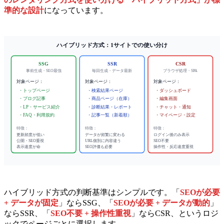
準的な設計
になっています。
ハイブリッド方式：1サイトでの使い分け
SSG
SSR
CSR
事前生成・SEO最強
毎回生成・データ最新
ブラウザ処理・SPA
対象ページ：
対象ページ：
対象ページ：
・トップページ
・検索結果ページ
・ダッシュボード
・ブログ記事
・商品ページ（在庫）
・編集画面
・LP・サービス紹介
・診断結果・レポート
・チャット・通知
・FAQ・利用規約
・記事一覧（新着順）
・マイページ・設定
特徴：
特徴：
特徴：
更新頻度が低い
データが頻繁に変わる
ログイン後のみ表示
公開・SEO重視
URL個別に内容違う
SEO不要
表示速度が命
SEO評価も必要
操作性・反応速度重視
ハイブリッド方式の判断基準はシンプルです。「
SEOが必要
+ データが固定
」ならSSG、「
SEOが必要 + データが動的
」
ならSSR、「
SEO不要 + 操作性重視
」ならCSR、というロジ
ックでページごとに選択します。