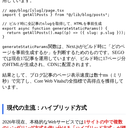
用しています。
// app/blog/[slug]/page.tsx

import { getAllPosts } from "@/lib/blog/posts";

// ビルド時に全記事のslugを取得して、HTMLを事前生成

export async function generateStaticParams() {

  return getAllPosts().map((p) => ({ slug: p.slug }));

}
関数は、Next.jsがビルド時に「どのペ
generateStaticParams
ージを事前生成するか」を判断するためのものです。SEGO
では現在17記事を運用していますが、ビルド時に17ページ分
のHTMLが生成され、CDNに配置されます。
結果として、ブログ記事のページ表示速度は数十ms（ミリ
秒）で完了し、Core Web Vitalsの全指標で高得点を獲得して
います。
現代の主流：ハイブリッド方式
2026年現在、本格的なWebサービスでは
1サイトの中で複数
のレンダリング方式を使い分ける「ハイブリッド方式」が標