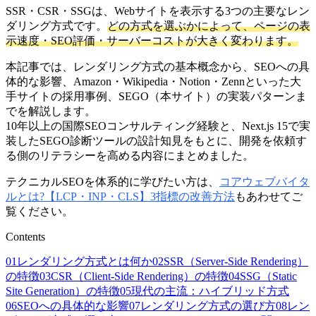
SSR・CSR・SSGは、Webサイトを表示する3つの主要なレン
ダリング方式です。
どの方式を選ぶかによって、ページの表
示速度・SEO評価・サーバーコストが大きく変わります。
本記事では、レンダリング方式の基本概念から、SEOへの具
体的な影響、Amazon・Wikipedia・Notion・Zennといった大
手サイトの採用事例、SEGO（本サイト）の実装パターンま
でを解説します。
10年以上の国際SEOコンサルティング経験と、Next.js 15で実
装したSEGO診断ツールの設計知見をもとに、開発を依頼す
る側のリテラシーを高める内容にまとめました。
テクニカルSEOを体系的に学びたい方は、
コアウェブバイタ
ルとは?【LCP・INP・CLS】3指標の改善方法
もあわせてご
覧ください。
Contents
01
レンダリング方式とは何か
02
SSR（Server-Side Rendering）
の特徴
03
CSR（Client-Side Rendering）の特徴
04
SSG（Static
Site Generation）の特徴
05
現代の主流：ハイブリッド方式
06
SEOへの具体的な影響
07
レンダリング方式の選び方
08
レン