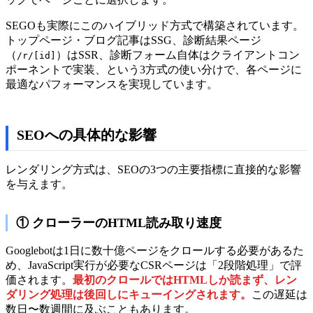
SEGOも実際にこのハイブリッド方式で構築されています。
トップページ・ブログ記事はSSG、診断結果ページ
（
）はSSR、診断フォーム自体はクライアントコン
/r/[id]
ポーネントで実装、という3方式の使い分けで、各ページに
最適なパフォーマンスを実現しています。
SEOへの具体的な影響
レンダリング方式は、SEOの3つの主要指標に直接的な影響
を与えます。
① クローラーのHTML読み取り速度
Googlebotは1日に数十億ページをクロールする必要があるた
め、JavaScript実行が必要なCSRページは「2段階処理」で評
価されます。
最初のクロールではHTMLしか読まず、レン
ダリング処理は後回しにキューイングされます。
この遅延は
数日〜数週間に及ぶこともあります。