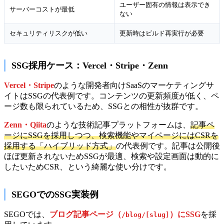
ユーザー固有の情報は表示でき
サーバーコストが最低
ない
セキュリティリスクが低い
更新時はビルド再実行が必要
SSG採用ケース：Vercel・Stripe・Zenn
Vercel・Stripe
のような開発者向けSaaSのマーケティングサ
イトはSSGの代表例です。コンテンツの更新頻度が低く、ペ
ージ数も限られているため、SSGとの相性が抜群です。
Zenn・Qiita
のような技術記事プラットフォームは、
記事ペ
ージにSSGを採用しつつ、検索機能やマイページにはCSRを
採用する「ハイブリッド方式」
の代表例です。記事は公開後
ほぼ更新されないためSSGが最適、検索や設定画面は動的に
したいためCSR、という綺麗な使い分けです。
SEGOでのSSG実装例
SEGOでは、
ブログ記事ページ（
）にSSG
を採
/blog/[slug]