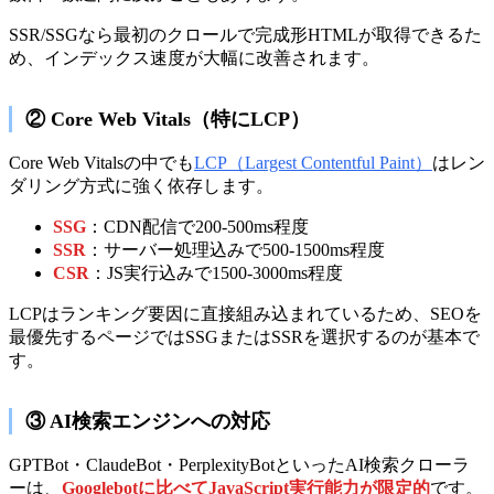
SSR/SSGなら最初のクロールで完成形HTMLが取得できるた
め、インデックス速度が大幅に改善されます。
② Core Web Vitals（特にLCP）
Core Web Vitalsの中でも
LCP（Largest Contentful Paint）
はレン
ダリング方式に強く依存します。
SSG
：CDN配信で200-500ms程度
SSR
：サーバー処理込みで500-1500ms程度
CSR
：JS実行込みで1500-3000ms程度
LCPはランキング要因に直接組み込まれているため、SEOを
最優先するページではSSGまたはSSRを選択するのが基本で
す。
③ AI検索エンジンへの対応
GPTBot・ClaudeBot・PerplexityBotといったAI検索クローラ
ーは、
Googlebotに比べてJavaScript実行能力が限定的
です。