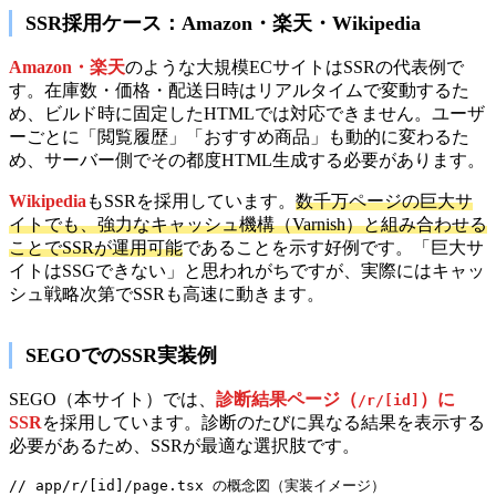
SSR採用ケース：Amazon・楽天・Wikipedia
Amazon・楽天
のような大規模ECサイトはSSRの代表例で
す。在庫数・価格・配送日時はリアルタイムで変動するた
め、ビルド時に固定したHTMLでは対応できません。ユーザ
ーごとに「閲覧履歴」「おすすめ商品」も動的に変わるた
め、サーバー側でその都度HTML生成する必要があります。
Wikipedia
もSSRを採用しています。
数千万ページの巨大サ
イトでも、強力なキャッシュ機構（Varnish）と組み合わせる
ことでSSRが運用可能
であることを示す好例です。「巨大サ
イトはSSGできない」と思われがちですが、実際にはキャッ
シュ戦略次第でSSRも高速に動きます。
SEGOでのSSR実装例
SEGO（本サイト）では、
診断結果ページ（
）に
/r/[id]
SSR
を採用しています。診断のたびに異なる結果を表示する
必要があるため、SSRが最適な選択肢です。
// app/r/[id]/page.tsx の概念図（実装イメージ）
