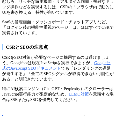
むしろ、リッチな編集機能・リアルタイム同期・複雑なドラ
ッグ操作などを実現するには、CSRの「ブラウザ内で動的に
UIを書き換える」特性が向いています。
SaaSの管理画面・ダッシュボード・チャットアプリなど、
「ログイン後の機能性重視のページ」は、ほぼすべてCSRで
実装されています。
CSRとSEOの注意点
CSRをSEO対策が必要なページに採用するのは避けましょ
う。Googlebotは現在JavaScriptを実行できますが、
Google公
式のJavaScript SEOドキュメント
でも「レンダリングの遅延
が発生する」「全てのSEOシグナルが取得できない可能性が
ある」と明記されています。
特にAI検索エンジン（ChatGPT・Perplexity）のクローラーは
JavaScript実行能力が限定的なため、
LLMO対策
を意識する場
合はSSRまたはSSGを優先してください。