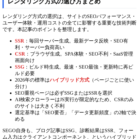
レンダリング方式の選び方まとめ
レンダリング方式の選択は、サイトのSEOパフォーマンス・
ユーザー体験・運用コストの全てに影響する重要な技術判断
です。本記事のポイントを整理します。
SSR
：毎回サーバー生成。最新データ反映・SEO有
利・サーバー負荷高い
CSR
：ブラウザ生成。SPA体験・SEO不利・SaaS管理
画面向け
SSG
：ビルド時生成。最速・SEO最強・更新時に再ビ
ルド必要
2026年の標準は
ハイブリッド方式
（ページごとに使い
分け）
SEO重視ページは必ずSSGまたはSSRを選択
AI検索クローラーはJS実行が限定的なため、CSRのみ
のサイトは大きく不利
選定基準は「SEO要否」「データ更新頻度」の2軸で決
める
SEGO自身も、ブログ記事はSSG、診断結果はSSR、フォー
ム入力はクライアントコンポーネント、というハイブリッド