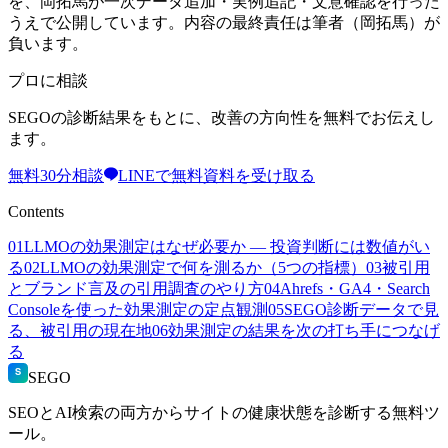
を、岡拓馬が一次データ追加・実例追記・文意確認を行った
うえで公開しています。内容の最終責任は筆者（岡拓馬）が
負います。
プロに相談
SEGOの診断結果をもとに、改善の方向性を無料でお伝えし
ます。
無料30分相談
LINEで無料資料を受け取る
Contents
01
LLMOの効果測定はなぜ必要か — 投資判断には数値がい
る
02
LLMOの効果測定で何を測るか（5つの指標）
03
被引用
とブランド言及の引用調査のやり方
04
Ahrefs・GA4・Search
Consoleを使った効果測定の定点観測
05
SEGO診断データで見
る、被引用の現在地
06
効果測定の結果を次の打ち手につなげ
る
S
SEGO
SEOとAI検索の両方からサイトの健康状態を診断する無料ツ
ール。