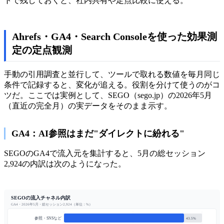
トで残しておくと、社内共有や定点比較に使える。
Ahrefs・GA4・Search Consoleを使った効果測
定の定点観測
手動の引用調査と並行して、ツールで取れる数値を毎月同じ
条件で記録すると、変化が追える。役割を分けて使うのがコ
ツだ。ここでは実例として、SEGO（sego.jp）の2026年5月
（直近の完全月）の実データをそのまま示す。
GA4：AI参照はまだ"ダイレクトに紛れる"
SEGOのGA4で流入元を集計すると、5月の総セッション
2,924の内訳は次のようになった。
SEGOの流入チャネル内訳
GA4・2026年5月・総セッション2,924（単位：%）
参照・SNSなど
43.5%