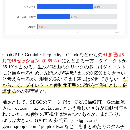
ダイレクト
35.1%
オーガニック検索
20.7%
AI参照
0.65%
0
25
50%
ChatGPT・Gemini・Perplexity・Claudeなどからの
AI参照は5
月で19セッション（0.65%）
にとどまる一方、ダイレクトが
35.1%を占める。生成AI経由のクリックの多くはダイレクト
に分類されるため、AI流入の"実数"はこの0.65%より大きい
と考えられるが、現状のGA4では正確には分離できない。
だ
からこそ、ダイレクトと参照元不明の増減を"傾向"として併
読する
のが現実的だ。
補足として、SEGOのデータでは一部のChatGPT・Gemini流
入に
という新しい区分が自動付与さ
medium = ai-assistant
れていた。AI参照の可視化は進みつつあるが、まだ取りこ
ぼしは大きい。GA4でAI参照元（chatgpt.com /
gemini.google.com / perplexity.ai など）をまとめたカスタムチ