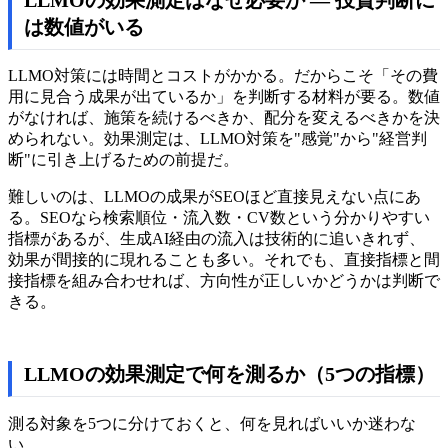
は数値がいる
LLMO対策には時間とコストがかかる。だからこそ「その費
用に見合う成果が出ているか」を判断する材料が要る。数値
がなければ、施策を続けるべきか、配分を変えるべきかを決
められない。効果測定は、LLMO対策を"感覚"から"経営判
断"に引き上げるための前提だ。
難しいのは、LLMOの成果がSEOほど直接見えない点にあ
る。SEOなら検索順位・流入数・CV数という分かりやすい
指標があるが、生成AI経由の流入は技術的に追いきれず、
効果が間接的に現れることも多い。それでも、直接指標と間
接指標を組み合わせれば、方向性が正しいかどうかは判断で
きる。
LLMOの効果測定で何を測るか（5つの指標）
測る対象を5つに分けておくと、何を見ればいいか迷わな
い。