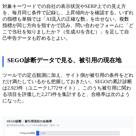
対象キーワードでの自社の表示状況やSERP上での見え方
を、毎月同じ条件で記録し、上昇傾向かを確認する。いずれ
の指標も単独では「AI流入の正確な数」を出せない。複数
指標が同じ方向を指すかで読み、問い合わせフォームに「ど
こで当社を知りましたか？（生成AIを含む）」を足して自
己申告データも貯めるとよい。
SEGO診断データで見る、被引用の現在地
ツールでの定点観測に加え、サイト側が被引用の条件をどれ
だけ満たしているかも把握しておきたい。SEGOの累計診断
は2,923件（ユニーク1,772サイト）。このうち被引用に関わ
る項目を評価した2,273件を集計すると、合格率は次のよう
になった。
SEGO診断：被引用項目の合格率
被引用項目を評価した2,273件の診断を集計（単位：%）
Wikipedia掲載
1.1%