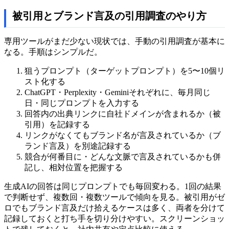
被引用とブランド言及の引用調査のやり方
専用ツールがまだ少ない現状では、手動の引用調査が基本に
なる。手順はシンプルだ。
狙うプロンプト（ターゲットプロンプト）を5〜10個リ
スト化する
ChatGPT・Perplexity・Geminiそれぞれに、毎月同じ
日・同じプロンプトを入力する
回答内の出典リンクに自社ドメインが含まれるか（被
引用）を記録する
リンクがなくてもブランド名が言及されているか（ブ
ランド言及）を別途記録する
競合が何番目に・どんな文脈で言及されているかも併
記し、相対位置を把握する
生成AIの回答は同じプロンプトでも毎回変わる。1回の結果
で判断せず、複数回・複数ツールで傾向を見る。被引用がゼ
ロでもブランド言及だけ拾えるケースは多く、両者を分けて
記録しておくと打ち手を切り分けやすい。スクリーンショッ