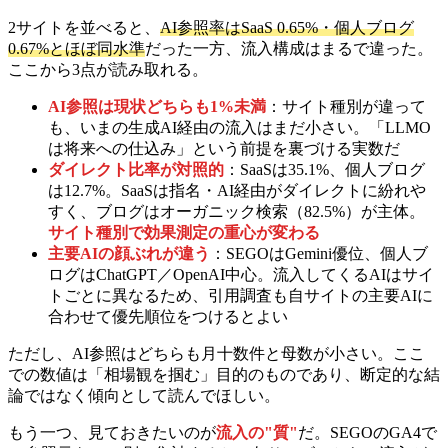
2サイトを並べると、
AI参照率はSaaS 0.65%・個人ブログ
0.67%とほぼ同水準
だった一方、流入構成はまるで違った。
ここから3点が読み取れる。
AI参照は現状どちらも1%未満
：サイト種別が違って
も、いまの生成AI経由の流入はまだ小さい。「LLMO
は将来への仕込み」という前提を裏づける実数だ
ダイレクト比率が対照的
：SaaSは35.1%、個人ブログ
は12.7%。SaaSは指名・AI経由がダイレクトに紛れや
すく、ブログはオーガニック検索（82.5%）が主体。
サイト種別で効果測定の重心が変わる
主要AIの顔ぶれが違う
：SEGOはGemini優位、個人ブ
ログはChatGPT／OpenAI中心。流入してくるAIはサイ
トごとに異なるため、引用調査も自サイトの主要AIに
合わせて優先順位をつけるとよい
ただし、AI参照はどちらも月十数件と母数が小さい。ここ
での数値は「相場観を掴む」目的のものであり、断定的な結
論ではなく傾向として読んでほしい。
もう一つ、見ておきたいのが
流入の"質"
だ。SEGOのGA4で