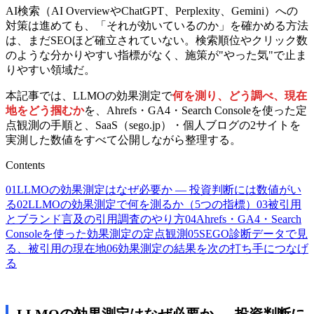
AI検索（AI OverviewやChatGPT、Perplexity、Gemini）への
対策は進めても、「それが効いているのか」を確かめる方法
は、まだSEOほど確立されていない。検索順位やクリック数
のような分かりやすい指標がなく、施策が"やった気"で止ま
りやすい領域だ。
本記事では、LLMOの効果測定で
何を測り、どう調べ、現在
地をどう掴むか
を、Ahrefs・GA4・Search Consoleを使った定
点観測の手順と、SaaS（sego.jp）・個人ブログの2サイトを
実測した数値をすべて公開しながら整理する。
Contents
01
LLMOの効果測定はなぜ必要か — 投資判断には数値がい
る
02
LLMOの効果測定で何を測るか（5つの指標）
03
被引用
とブランド言及の引用調査のやり方
04
Ahrefs・GA4・Search
Consoleを使った効果測定の定点観測
05
SEGO診断データで見
る、被引用の現在地
06
効果測定の結果を次の打ち手につなげ
る
LLMOの効果測定はなぜ必要か — 投資判断に