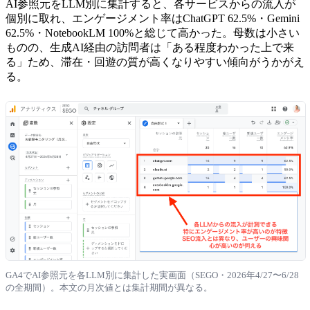
AI参照元をLLM別に集計すると、各サービスからの流入が
個別に取れ、エンゲージメント率はChatGPT 62.5%・Gemini
62.5%・NotebookLM 100%と総じて高かった。母数は小さい
ものの、生成AI経由の訪問者は「ある程度わかった上で来
る」ため、滞在・回遊の質が高くなりやすい傾向がうかがえ
る。
GA4でAI参照元を各LLM別に集計した実画面（SEGO・2026年4/27〜6/28
の全期間）。本文の月次値とは集計期間が異なる。