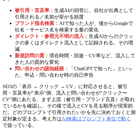
被引用・言及率
：生成AIの回答に、自社が出典として
引用される／名前が挙がる頻度
ブランド指名検索
：AIで知った人が、後からGoogleで
社名・サービス名を検索する量の変化
ダイレクト・参照元不明の流入
：生成AIからのクリッ
クの多くはダイレクト流入として記録される。その増
減
新規訪問の質
：滞在時間・回遊・CV率など、流入して
きた人の質的な変化
問い合わせの認知経路
：「ChatGPTで知った」といっ
た、申込・問い合わせ時の自己申告
SEOの「表示 → クリック → CV」に対応させると、被引
用・言及率が"表示"側、流入と問い合わせが"クリック〜
CV"側にあたる。まず上流（被引用・ブランド言及）が取れ
ているかを確認し、その後で流入とCVを見る順序が現実的
だ。どのプロンプトで引用されたいかを先に決めておくと測
定対象が定まる。考え方は
AI検索はプロンプト単位で動く
で扱っている。