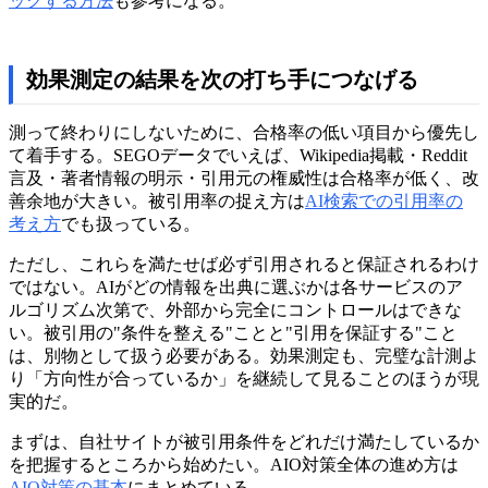
ックする方法
も参考になる。
効果測定の結果を次の打ち手につなげる
測って終わりにしないために、合格率の低い項目から優先し
て着手する。SEGOデータでいえば、Wikipedia掲載・Reddit
言及・著者情報の明示・引用元の権威性は合格率が低く、改
善余地が大きい。被引用率の捉え方は
AI検索での引用率の
考え方
でも扱っている。
ただし、これらを満たせば必ず引用されると保証されるわけ
ではない。AIがどの情報を出典に選ぶかは各サービスのア
ルゴリズム次第で、外部から完全にコントロールはできな
い。被引用の"条件を整える"ことと"引用を保証する"こと
は、別物として扱う必要がある。効果測定も、完璧な計測よ
り「方向性が合っているか」を継続して見ることのほうが現
実的だ。
まずは、自社サイトが被引用条件をどれだけ満たしているか
を把握するところから始めたい。AIO対策全体の進め方は
AIO対策の基本
にまとめている。