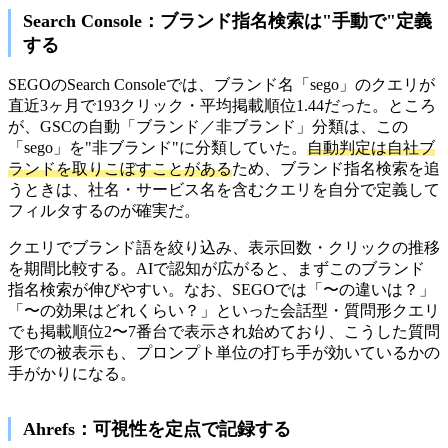
Search Console：ブランド指名検索は"手動で"定義
する
SEGOのSearch Consoleでは、ブランド名「sego」のクエリが
直近3ヶ月で193クリック・平均掲載順位1.44だった。ところ
が、GSCの自動「ブランド／非ブランド」分類は、この
「sego」を"非ブランド"に分類していた。
自動判定は自社ブ
ランドを取りこぼすことがある
ため、ブランド指名検索を追
うときは、社名・サービス名を含むクエリを自分で定義して
フィルタするのが確実だ。
クエリでブランド語を絞り込み、表示回数・クリックの推移
を期間比較する。AIで認知が広がると、まずこのブランド
指名検索が伸びやすい。なお、SEGOでは「〜の違いは？」
「〜の効果はどれくらい？」といった会話型・質問形クエリ
でも掲載順位2〜7番台で表示され始めており、こうした質問
形での被表示も、プロンプト単位の打ち手が効いているかの
手がかりになる。
Ahrefs：可視性を定点で記録する