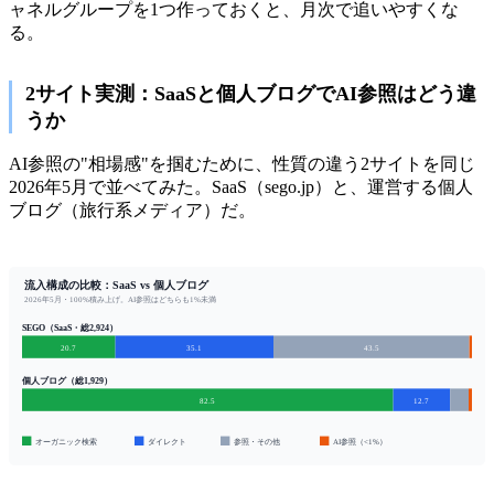
ャネルグループを1つ作っておくと、月次で追いやすくな
る。
2サイト実測：SaaSと個人ブログでAI参照はどう違
うか
AI参照の"相場感"を掴むために、性質の違う2サイトを同じ
2026年5月で並べてみた。SaaS（sego.jp）と、運営する個人
ブログ（旅行系メディア）だ。
流入構成の比較：SaaS vs 個人ブログ
2026年5月・100%積み上げ。AI参照はどちらも1%未満
SEGO（SaaS・総2,924）
20.7
35.1
43.5
個人ブログ（総1,929）
82.5
12.7
オーガニック検索
ダイレクト
参照・その他
AI参照（<1%）