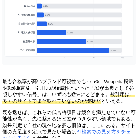
Reddit言及
1.8%
引用元の権威性
2.6%
著者情報の明示
3.5%
引用元の多様性
10.3%
被引用の数
17.4%
ブランド可視性
25.5%
0
10
20
30%
最も合格率が高いブランド可視性でも25.5%、Wikipedia掲載
やReddit言及、引用元の権威性といった「AIが出典として参
照しやすい信号」は、いずれも数%にとどまる。
被引用は、
多くのサイトでまだ取れていないのが現状だ
といえる。
裏を返せば、これらの低合格項目は競合も満たせていない可
能性が高く、先に整えるほど差がつきやすい領域でもある。
効果測定で自社の現在地を掴む価値は、ここにある。サイト
側の充足度を定点で見たい場合は
AI検索での見え方をチェ