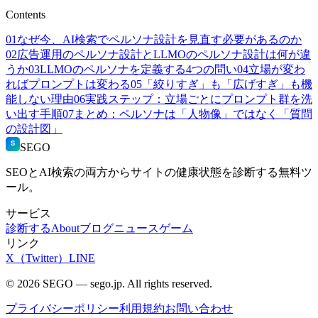
Contents
01
なぜ今、AI検索でペルソナ設計を見直す必要があるのか
02
広告運用のペルソナ設計とLLMOのペルソナ設計は何が違
うか
03
LLMOのペルソナを定義する4つの問い
04
立場が変わ
ればプロンプトは変わる
05
「絞りすぎ」も「広げすぎ」も機
能しない理由
06
実践ステップ：立場ごとにプロンプト群を洗
い出す手順
07
まとめ：ペルソナは「人物像」ではなく「質問
の設計図」
S
SEGO
SEOとAI検索の両方からサイトの健康状態を診断する無料ツ
ール。
サービス
診断する
About
ブログ
ニュース
ゲーム
リンク
X（Twitter）
LINE
© 2026 SEGO — sego.jp. All rights reserved.
プライバシーポリシー
利用規約
お問い合わせ