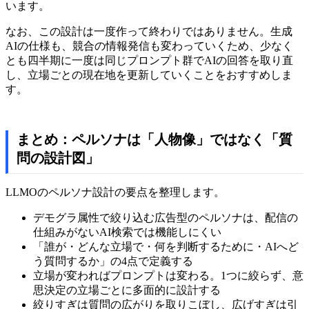
います。
なお、この設計は一度作って終わりではありません。生成
AIの仕様も、競合の情報発信も変わっていくため、少なく
とも四半期に一度は同じプロンプト群でAIの回答を取り直
し、立場ごとの現在地を更新していくことをおすすめしま
す。
まとめ：ペルソナは「人物像」ではなく「質
問の設計図」
LLMOのペルソナ設計の要点を整理します。
デモグラ属性で絞り込む広告型のペルソナは、配信の
仕組みがないAI検索では機能しにくい
「誰が・どんな立場で・何を判断するために・AIへど
う質問するか」の4点で定義する
立場が変わればプロンプトは変わる。1つに絞らず、意
思決定の立場ごとに多面的に設計する
絞りすぎは質問の広がりを取りこぼし、広げすぎは引