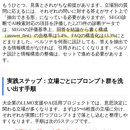
もうひとつ、見落とされがちな前提があります。立場別の質
問に応えるには、それぞれの問いに対する答えがサイト上で
「抽出できる形」になっている必要がありますが、SEGO診
断でAI検索対応の項目を評価した2,273件の診断データで
は、SEGOの評価基準上、
回答を結論から書く構成
（answer_first）の合格率は5.4%、FAQの構造化は13.3%
にと
どまりました。ペルソナを何面に設計しても、答えを抽出で
きる情報構造がなければ、引用されにくくなります。ペルソ
ナ設計と情報構造の整備は、セットで進める必要がありま
す。
実践ステップ：立場ごとにプロンプト群を洗
い出す手順
大企業のLLMO支援やAI活用プロジェクトでは、意思決定に
関わる立場が多くなります。まずは5〜6程度の立場に分け、
それぞれが実際に打つプロンプトまで落とし込むと整理しや
すくなります。手順は次の5ステップです。