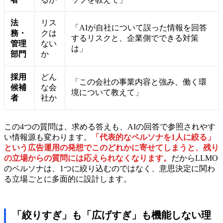
法
リス
「AIが自社について誤った情報を回答
務・
クは
するリスクと、企業側でできる対策
管理
ない
は」
部門
か
採用
どん
「この会社の事業内容と強み、働く環
候補
な会
境について教えて」
者
社か
この4つの質問は、求める答えも、AIの回答で参照されやす
い情報源も変わります。
「代表的なペルソナを1人に絞る」
という広告運用の発想でこのどれかに寄せてしまうと、残り
の立場からの質問には応えられなくなります。
だからLLMO
のペルソナは、1つに絞り込むのではなく、意思決定に関わ
る立場ごとに多面的に設計します。
「絞りすぎ」も「広げすぎ」も機能しない理