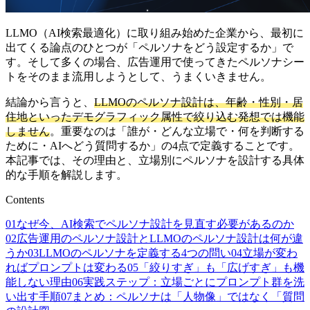
LLMO（AI検索最適化）に取り組み始めた企業から、最初に
出てくる論点のひとつが「ペルソナをどう設定するか」で
す。そして多くの場合、広告運用で使ってきたペルソナシー
トをそのまま流用しようとして、うまくいきません。
結論から言うと、
LLMOのペルソナ設計は、年齢・性別・居
住地といったデモグラフィック属性で絞り込む発想では機能
しません
。重要なのは「誰が・どんな立場で・何を判断する
ために・AIへどう質問するか」の4点で定義することです。
本記事では、その理由と、立場別にペルソナを設計する具体
的な手順を解説します。
Contents
01
なぜ今、AI検索でペルソナ設計を見直す必要があるのか
02
広告運用のペルソナ設計とLLMOのペルソナ設計は何が違
うか
03
LLMOのペルソナを定義する4つの問い
04
立場が変わ
ればプロンプトは変わる
05
「絞りすぎ」も「広げすぎ」も機
能しない理由
06
実践ステップ：立場ごとにプロンプト群を洗
い出す手順
07
まとめ：ペルソナは「人物像」ではなく「質問