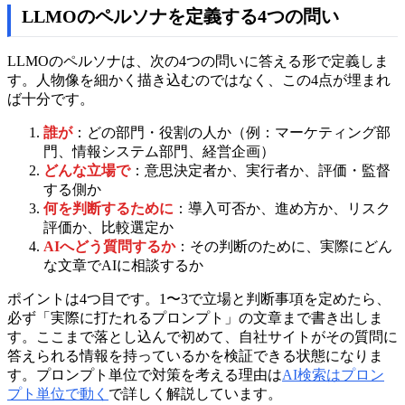
LLMOのペルソナを定義する4つの問い
LLMOのペルソナは、次の4つの問いに答える形で定義しま
す。人物像を細かく描き込むのではなく、この4点が埋まれ
ば十分です。
誰が
：どの部門・役割の人か（例：マーケティング部
門、情報システム部門、経営企画）
どんな立場で
：意思決定者か、実行者か、評価・監督
する側か
何を判断するために
：導入可否か、進め方か、リスク
評価か、比較選定か
AIへどう質問するか
：その判断のために、実際にどん
な文章でAIに相談するか
ポイントは4つ目です。1〜3で立場と判断事項を定めたら、
必ず「実際に打たれるプロンプト」の文章まで書き出しま
す。ここまで落とし込んで初めて、自社サイトがその質問に
答えられる情報を持っているかを検証できる状態になりま
す。プロンプト単位で対策を考える理由は
AI検索はプロン
プト単位で動く
で詳しく解説しています。