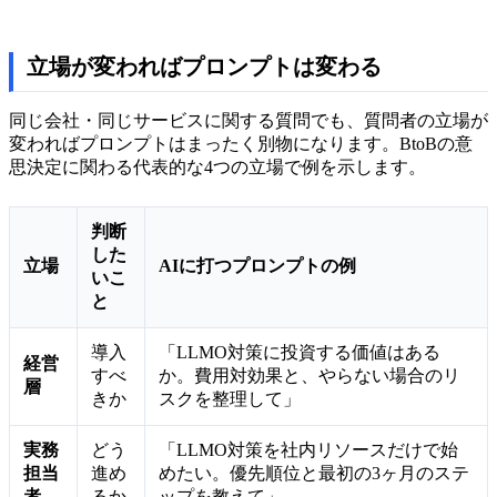
立場が変わればプロンプトは変わる
同じ会社・同じサービスに関する質問でも、質問者の立場が
変わればプロンプトはまったく別物になります。BtoBの意
思決定に関わる代表的な4つの立場で例を示します。
判断
した
立場
AIに打つプロンプトの例
いこ
と
導入
「LLMO対策に投資する価値はある
経営
すべ
か。費用対効果と、やらない場合のリ
層
きか
スクを整理して」
実務
どう
「LLMO対策を社内リソースだけで始
担当
進め
めたい。優先順位と最初の3ヶ月のステ
者
るか
ップを教えて」