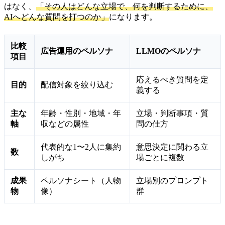
はなく、
「その人はどんな立場で、何を判断するために、
AIへどんな質問を打つのか」
になります。
比較
広告運用のペルソナ
LLMOのペルソナ
項目
応えるべき質問を定
目的
配信対象を絞り込む
義する
主な
年齢・性別・地域・年
立場・判断事項・質
軸
収などの属性
問の仕方
代表的な1〜2人に集約
意思決定に関わる立
数
しがち
場ごとに複数
成果
ペルソナシート（人物
立場別のプロンプト
物
像）
群