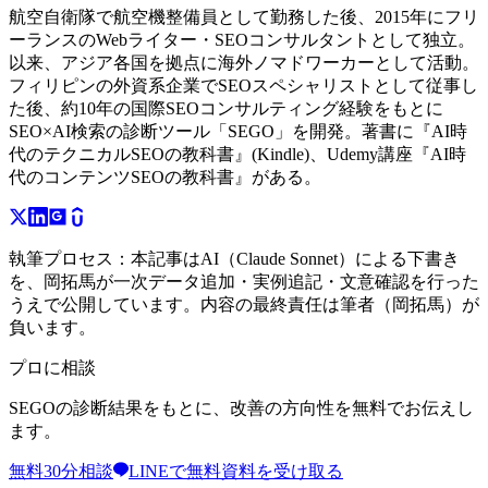
航空自衛隊で航空機整備員として勤務した後、2015年にフリ
ーランスのWebライター・SEOコンサルタントとして独立。
以来、アジア各国を拠点に海外ノマドワーカーとして活動。
フィリピンの外資系企業でSEOスペシャリストとして従事し
た後、約10年の国際SEOコンサルティング経験をもとに
SEO×AI検索の診断ツール「SEGO」を開発。著書に『AI時
代のテクニカルSEOの教科書』(Kindle)、Udemy講座『AI時
代のコンテンツSEOの教科書』がある。
執筆プロセス：
本記事はAI（Claude Sonnet）による下書き
を、岡拓馬が一次データ追加・実例追記・文意確認を行った
うえで公開しています。内容の最終責任は筆者（岡拓馬）が
負います。
プロに相談
SEGOの診断結果をもとに、改善の方向性を無料でお伝えし
ます。
無料30分相談
LINEで無料資料を受け取る