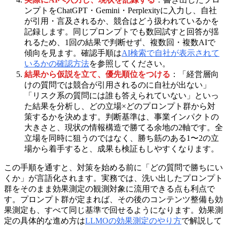
ンプトをChatGPT・Gemini・Perplexityに入力し、自社
が引用・言及されるか、競合はどう扱われているかを
記録します。同じプロンプトでも数回試すと回答が揺
れるため、1回の結果で判断せず、複数回・複数AIで
傾向を見ます。確認手順は
AI検索で自社が表示されて
いるかの確認方法
を参照してください。
結果から仮説を立て、優先順位をつける
：「経営層向
けの質問では競合が引用されるのに自社が出ない」
「リスク系の質問には誰も答えられていない」といっ
た結果を分析し、どの立場×どのプロンプト群から対
策するかを決めます。判断基準は、事業インパクトの
大きさと、現状の情報構造で勝てる余地の2軸です。全
立場を同時に狙うのではなく、勝ち筋のある1〜2の立
場から着手すると、成果も検証もしやすくなります。
この手順を通すと、対策を始める前に「どの質問で勝ちにい
くか」が言語化されます。実務では、洗い出したプロンプト
群をそのまま効果測定の観測対象に流用できる点も利点で
す。プロンプト群が定まれば、その後のコンテンツ整備も効
果測定も、すべて同じ基準で回せるようになります。効果測
定の具体的な進め方は
LLMOの効果測定のやり方
で解説して