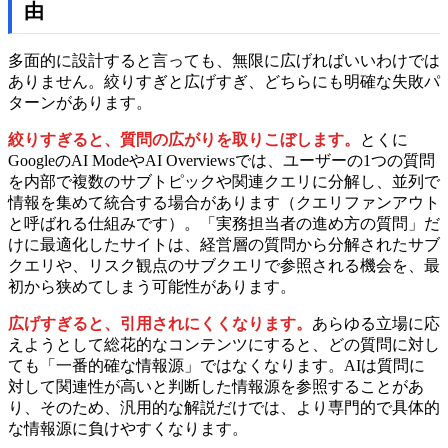
由
多面的に設計すると言っても、無限に広げればいいわけでは
ありません。絞りすぎと広げすぎ、どちらにも明確な失敗パ
ターンがあります。
絞りすぎると、質問の広がりを取りこぼします。
とくに
GoogleのAI ModeやAI Overviewsでは、ユーザーの1つの質問
を内部で複数のサブトピックや関連クエリに分解し、並列で
情報を集めて統合する場合があります（クエリファンアウト
と呼ばれる仕組みです）。「実務担当者の進め方の質問」だ
けに最適化したサイトは、経営層の質問から分解されたサブ
クエリや、リスク観点のサブクエリで参照される機会を、最
初から狭めてしまう可能性があります。
広げすぎると、引用されにくくなります。
あらゆる立場に応
えようとして総花的なコンテンツにすると、どの質問に対し
ても「一番的確な情報源」ではなくなります。AIは質問に
対して関連性が高いと判断した情報源を参照することがあ
り、そのため、汎用的な解説だけでは、より専門的で具体的
な情報源に負けやすくなります。