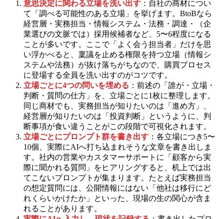
意思決定に関わる立場を洗い出す
：自社の商材につい
て「調べる可能性のある立場」を挙げます。BtoBなら
経営層・実務担当・情報システム・法務・調達・（企
業選びの文脈では）採用候補者など、5〜6程度になる
ことが多いです。ここで「よく会う担当者」だけを思
い浮かべると、稟議を止める権限を持つ立場（情報シ
ステムや法務）が抜け落ちがちなので、購買プロセス
に登場する全員を洗い出すのがコツです。
立場ごとに4つの問いを埋める
：前述の「誰が・立場・
判断・質問の仕方」を、立場ごとに1枚に整理します。
同じ商材でも、実務担当が知りたいのは「進め方」、
経営層が知りたいのは「投資判断」というように、判
断事項が食い違うことがこの段階で可視化されます。
立場ごとにプロンプト群を書き出す
：各立場につき5〜
10個、実際にAIへ打ち込まれそうな文章を書き出しま
す。社内の営業やカスタマーサポートに「顧客から実
際に聞かれる質問」をヒアリングすると、机上では出
てこないプロンプトが集まります。たとえば実務担当
の想定質問には、公開情報にはない「他社は移行にど
れくらいかけたか」といった、現場の生の関心が含ま
れることがあります。
実際にAIへ入力し、現状を記録する
：書き出したプロ